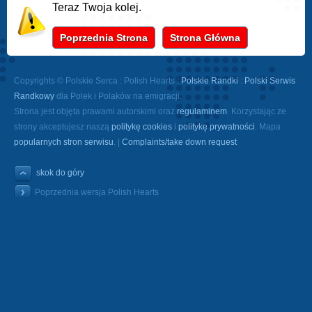
Teraz Twoja kolej.
Poprzednia Strona
Strona Główna
Copyrights © Polskie Serca : Polish Hearts :
Polskie Randki
:
Polski Serwis
Randkowy
dla Polek i Polaków na emigracji.
Strona jest objęta prawami autorskimi oraz
regulaminem
. Korzystając ze
strony akceptujesz naszą
politykę cookies
i
politykę prywatności
. Mapa
popularnych stron serwisu
. |
Complaints/take down request
skok do góry
Poprzednia wersja Polish Hearts