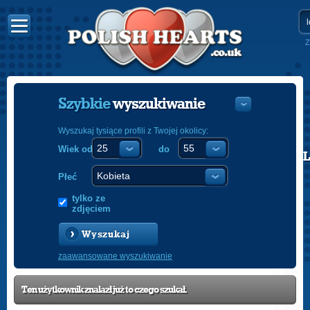
Z
Szybkie
wyszukiwanie
Wyszukaj tysiące profili z Twojej okolicy:
Wiek od
do
POLISH
ENGLISH
Płeć
tylko ze
zdjęciem
Wyszukaj
zaawansowane wyszukiwanie
Ten użytkownik znalazł już to czego szukał.