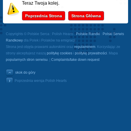
Teraz Twoja kolej.
Poprzednia Strona
Strona Główna
Copyrights © Polskie Serca : Polish Hearts :
Polskie Randki
:
Polski Serwis
Randkowy
dla Polek i Polaków na emigracji.
Strona jest objęta prawami autorskimi oraz
regulaminem
. Korzystając ze
strony akceptujesz naszą
politykę cookies
i
politykę prywatności
. Mapa
popularnych stron serwisu
. |
Complaints/take down request
skok do góry
Poprzednia wersja Polish Hearts