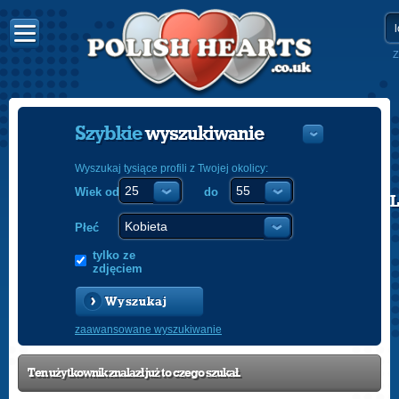
Z
Szybkie
wyszukiwanie
Wyszukaj tysiące profili z Twojej okolicy:
Wiek od
do
POLISH
ENGLISH
Płeć
tylko ze
zdjęciem
Wyszukaj
zaawansowane wyszukiwanie
Ten użytkownik znalazł już to czego szukał.