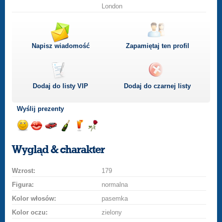
London
Napisz wiadomość
Zapamiętaj ten profil
Dodaj do listy
VIP
Dodaj do czarnej listy
Wyślij prezenty
Wyślij
Wyślij
Przejażdżka
Wyślij
Wyślij
Wyślij
uśmiech
buziaka
samochodem
szampana
drinka
różę
Wygląd & charakter
Wzrost:
179
Figura:
normalna
Kolor włosów:
pasemka
Kolor oczu:
zielony