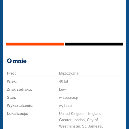
O mnie
Płeć:
Mężczyzna
Wiek:
40 lat
Znak zodiaku:
Lew
Stan:
w separacji
Wykształcenie:
wyższe
Lokalizacja:
United Kingdom, England,
Greater London, City of
Westminster, St. James's,