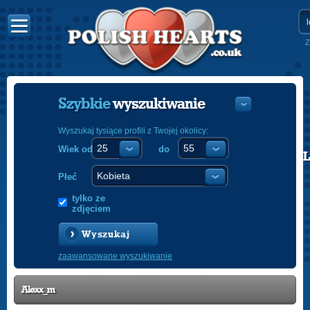
Z
Szybkie
wyszukiwanie
Wyszukaj tysiące profili z Twojej okolicy:
Wiek od
do
POLISH
ENGLISH
Płeć
tylko ze
zdjęciem
Wyszukaj
zaawansowane wyszukiwanie
Alexx_m