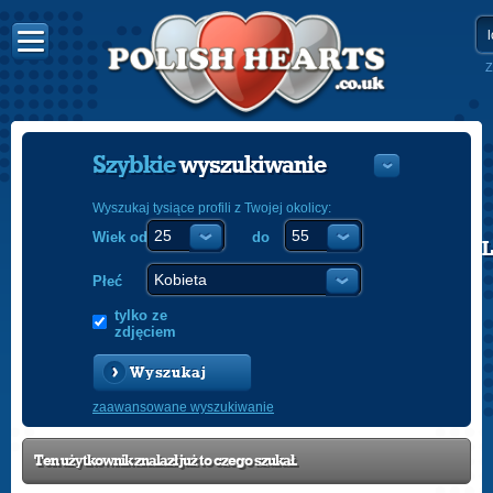
Z
Szybkie
wyszukiwanie
Wyszukaj tysiące profili z Twojej okolicy:
Wiek od
do
POLISH
ENGLISH
Płeć
tylko ze
zdjęciem
Wyszukaj
zaawansowane wyszukiwanie
Ten użytkownik znalazł już to czego szukał.