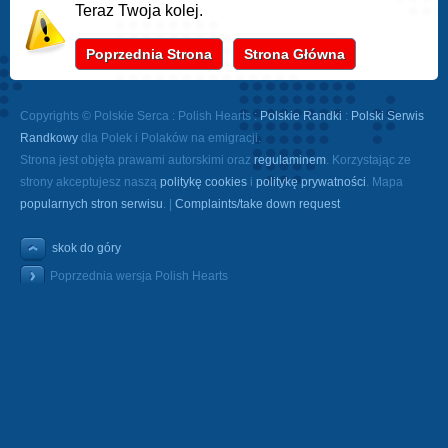
Teraz Twoja kolej.
Poprzednia Strona
Strona Główna
Copyrights © Polskie Serca : Polish Hearts :
Polskie Randki
:
Polski Serwis
Randkowy
dla Polek i Polaków na emigracji.
Strona jest objęta prawami autorskimi oraz
regulaminem
. Korzystając ze
strony akceptujesz naszą
politykę cookies
i
politykę prywatności
. Mapa
popularnych stron serwisu
. |
Complaints/take down request
skok do góry
Poprzednia wersja Polish Hearts