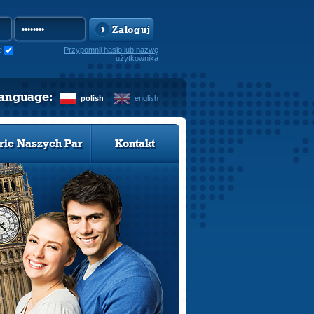
Zaloguj
e
Przypomnij hasło lub nazwę
użytkownika
language:
polish
english
rie Naszych Par
Kontakt