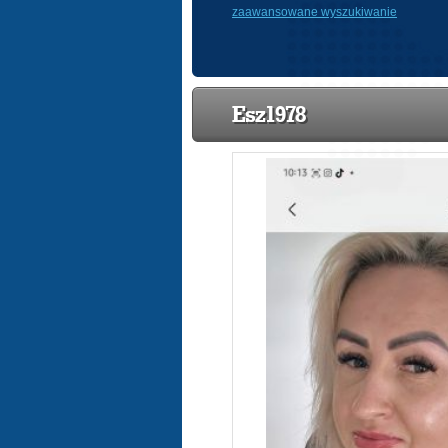
zaawansowane wyszukiwanie
Esz1978