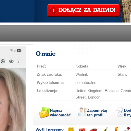
DOŁĄCZ ZA DARMO!
O mnie
Płeć:
Kobieta
Wiek:
Znak zodiaku:
Wodnik
Stan:
Wykształcenie:
pomaturalne
Lokalizacja:
United Kingdom, England, Great
Street, London
Napisz
Zapamiętaj
Dod
wiadomość
ten profil
list
Wyślij prezenty