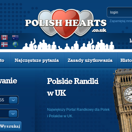
Zapamiętaj mni
to
Najczęstsze pytania
Zasady użytkowania
Histo
wanie
Polskie Randki
w UK
:
Największy Portal Randkowy dla Polek
i Polaków w UK.
Wyszukaj