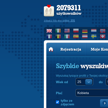
2079311
użytkowników
zobacz kto jest online:
231
Rejestracja
Moje Kon
Szybkie
wyszuki
Wyszukaj tysiące profili z Twojej okolicy
Wiek od
do
Płeć
tylko ze
zdjęciem