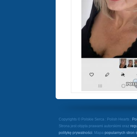
Copyrights © Polskie Serca : Polish Hearts :
Po
Strona jest objęta prawami autorskimi oraz
reg
politykę prywatności
. Mapa
popularnych stron 