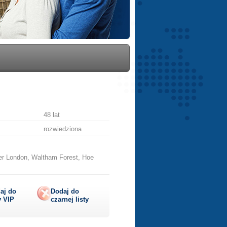
48 lat
rozwiedziona
er London, Waltham Forest, Hoe
aj do
Dodaj do
y
VIP
czarnej listy