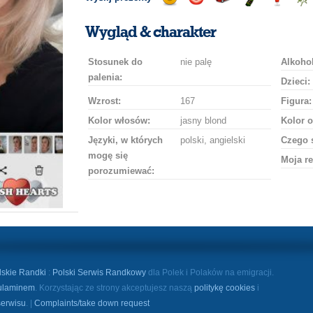
Wyślij
Wyślij
Przejażdżka
Wyślij
Wyślij
Wyś
uśmiech
buziaka
samochodem
szampana
drinka
róż
Wygląd & charakter
Stosunek do
nie palę
Alkohol
palenia:
Dzieci:
Wzrost:
167
Figura:
Kolor włosów:
jasny blond
Kolor o
Języki, w których
polski, angielski
Czego 
mogę się
Moja re
porozumiewać:
lskie Randki
:
Polski Serwis Randkowy
dla Polek i Polaków na emigracji.
ulaminem
. Korzystając ze strony akceptujesz naszą
politykę cookies
i
serwisu
. |
Complaints/take down request