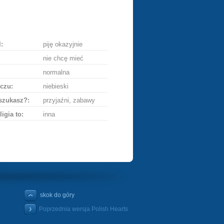
lij
ę
:
piję okazyjnie
nie chcę mieć
normalna
czu:
niebieski
szukasz?:
przyjaźni, zabawy
ligia to:
inna
skok do góry
Poprzednia wersja Polish Hearts