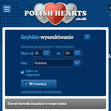
Z
Szybkie
wyszukiwanie
Wyszukaj tysiące profili z Twojej okolicy:
Wiek od
do
POLISH
ENGLISH
Płeć
tylko ze
zdjęciem
Wyszukaj
zaawansowane wyszukiwanie
Ten użytkownik znalazł już to czego szukał.