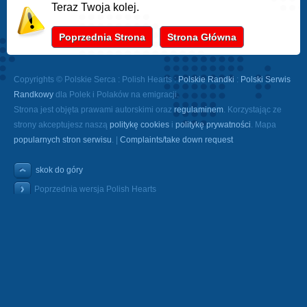
Teraz Twoja kolej.
Poprzednia Strona
Strona Główna
Copyrights © Polskie Serca : Polish Hearts :
Polskie Randki
:
Polski Serwis
Randkowy
dla Polek i Polaków na emigracji.
Strona jest objęta prawami autorskimi oraz
regulaminem
. Korzystając ze
strony akceptujesz naszą
politykę cookies
i
politykę prywatności
. Mapa
popularnych stron serwisu
. |
Complaints/take down request
skok do góry
Poprzednia wersja Polish Hearts