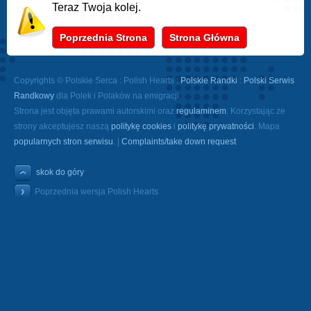
Teraz Twoja kolej.
Poprzednia Strona
Strona Główna
Copyrights © Polskie Serca : Polish Hearts :
Polskie Randki
:
Polski Serwis
Randkowy
dla Polek i Polaków na emigracji.
Strona jest objęta prawami autorskimi oraz
regulaminem
. Korzystając ze
strony akceptujesz naszą
politykę cookies
i
politykę prywatności
. Mapa
popularnych stron serwisu
. |
Complaints/take down request
skok do góry
Poprzednia wersja Polish Hearts