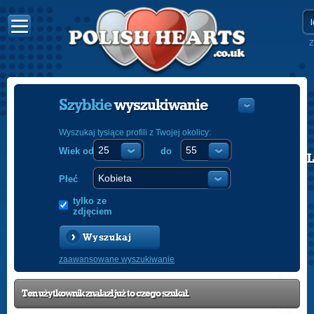
Z
Szybkie
wyszukiwanie
Wyszukaj tysiące profili z Twojej okolicy:
Wiek od
do
POLISH
ENGLISH
Płeć
tylko ze
zdjęciem
Wyszukaj
zaawansowane wyszukiwanie
Ten użytkownik znalazł już to czego szukał.