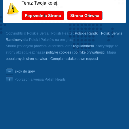
Teraz Twoja kolej.
Poprzednia Strona
Strona Główna
Copyrights © Polskie Serca : Polish Hearts :
Polskie Randki
:
Polski Serwis
Randkowy
dla Polek i Polaków na emigracji.
Strona jest objęta prawami autorskimi oraz
regulaminem
. Korzystając ze
strony akceptujesz naszą
politykę cookies
i
politykę prywatności
. Mapa
popularnych stron serwisu
. |
Complaints/take down request
skok do góry
Poprzednia wersja Polish Hearts