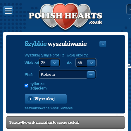
Z
Szybkie
wyszukiwanie
Wyszukaj tysiące profili z Twojej okolicy:
Wiek od
do
POLISH
ENGLISH
Płeć
tylko ze
zdjęciem
Wyszukaj
zaawansowane wyszukiwanie
Ten użytkownik znalazł już to czego szukał.