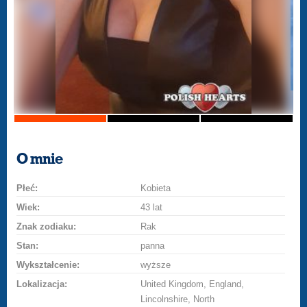
O mnie
Płeć:
Kobieta
Wiek:
43 lat
Znak zodiaku:
Rak
Stan:
panna
Wykształcenie:
wyższe
Lokalizacja:
United Kingdom, England,
Lincolnshire, North