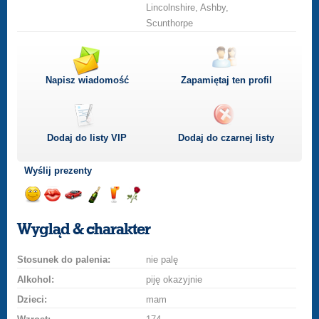
Lincolnshire, Ashby,
Scunthorpe
Napisz wiadomość
Zapamiętaj ten profil
Dodaj do listy
VIP
Dodaj do czarnej listy
Wyślij prezenty
Wyślij
Wyślij
Przejażdżka
Wyślij
Wyślij
Wyślij
uśmiech
buziaka
samochodem
szampana
drinka
różę
Wygląd & charakter
Stosunek do palenia:
nie palę
Alkohol:
piję okazyjnie
Dzieci:
mam