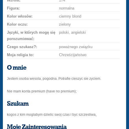
Wzrost:
174
Figura:
normalna
Kolor włosów:
ciemny blond
Kolor oczu:
zielony
Języki, w których mogę się
polski, angielski
porozumiewać:
Czego szukasz?:
poważnego związku
Moja religia to:
Chrześcijaństwo
O mnie
Jestem osoba wesola, pogodna. Potrafie cieszyc sie zyciem.
Nie mam konta premium (have no premium);
Szukam
kogos z kim moglabym dzielic swoj czas i byc szczesliwa,
Moje Zainteresowania