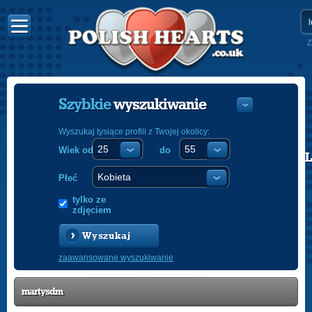
Z
Szybkie
wyszukiwanie
Wyszukaj tysiące profili z Twojej okolicy:
Wiek od
do
POLISH
ENGLISH
Płeć
tylko ze
zdjęciem
Wyszukaj
zaawansowane wyszukiwanie
martysdm