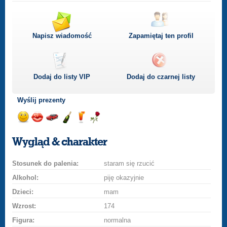
Napisz wiadomość
Zapamiętaj ten profil
Dodaj do listy
VIP
Dodaj do czarnej listy
Wyślij prezenty
Wyślij
Wyślij
Przejażdżka
Wyślij
Wyślij
Wyślij
uśmiech
buziaka
samochodem
szampana
drinka
różę
Wygląd & charakter
Stosunek do palenia:
staram się rzucić
Alkohol:
piję okazyjnie
Dzieci:
mam
Wzrost:
174
Figura:
normalna