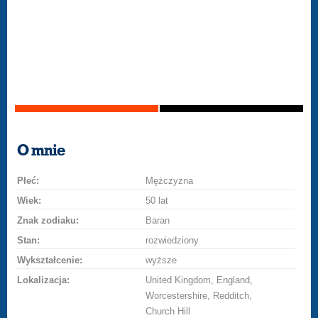
O mnie
Płeć:
Mężczyzna
Wiek:
50 lat
Znak zodiaku:
Baran
Stan:
rozwiedziony
Wykształcenie:
wyższe
Lokalizacja:
United Kingdom, England,
Worcestershire, Redditch,
Church Hill