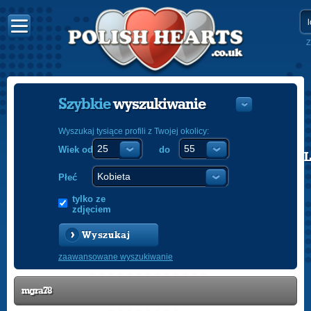
Z
Szybkie
wyszukiwanie
Wyszukaj tysiące profili z Twojej okolicy:
Wiek od
do
POLISH
ENGLISH
Płeć
tylko ze
zdjęciem
Wyszukaj
zaawansowane wyszukiwanie
mgra78